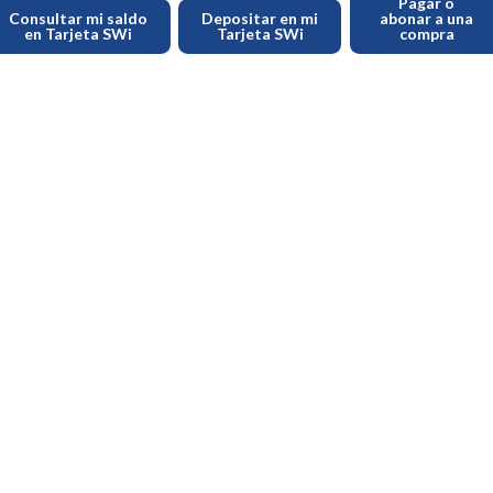
Pagar o
Consultar mi saldo
Depositar en mi
abonar a una
en Tarjeta SWi
Tarjeta SWi
compra